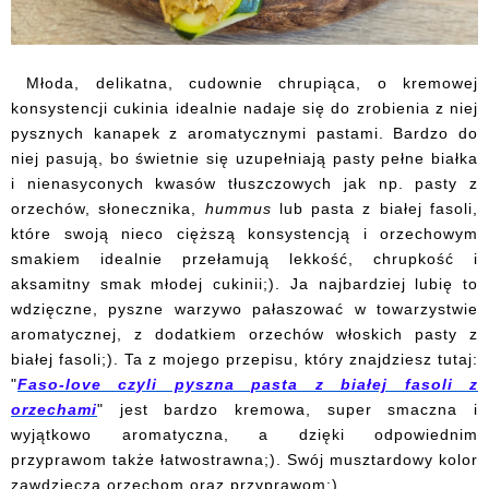
Młoda, delikatna, cudownie chrupiąca, o kremowej
konsystencji cukinia idealnie nadaje się do zrobienia z niej
pysznych kanapek z aromatycznymi pastami. Bardzo do
niej pasują, bo świetnie się uzupełniają pasty pełne białka
i nienasyconych kwasów tłuszczowych jak np. pasty z
orzechów, słonecznika,
hummus
lub pasta z białej fasoli,
które swoją nieco cięższą konsystencją i orzechowym
smakiem idealnie przełamują lekkość, chrupkość i
aksamitny smak młodej cukinii;). Ja najbardziej lubię to
wdzięczne, pyszne warzywo pałaszować w towarzystwie
aromatycznej, z dodatkiem orzechów włoskich pasty z
białej fasoli;). Ta z mojego przepisu, który znajdziesz tutaj:
"
Faso-love czyli pyszna pasta z białej fasoli z
orzechami
" jest bardzo kremowa, super smaczna i
wyjątkowo aromatyczna, a dzięki odpowiednim
przyprawom także łatwostrawna;). Swój musztardowy kolor
zawdzięcza orzechom oraz przyprawom;).