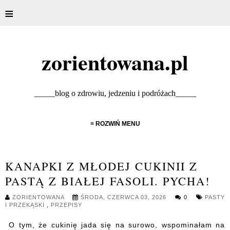
≡
zorientowana.pl
_____blog o zdrowiu, jedzeniu i podróżach_____
≡ ROZWIŃ MENU
KANAPKI Z MŁODEJ CUKINII Z
PASTĄ Z BIAŁEJ FASOLI. PYCHA!
ZORIENTOWANA
ŚRODA, CZERWCA 03, 2026
0
PASTY
I PRZEKĄSKI
,
PRZEPISY
O tym, że cukinię jada się na surowo, wspominałam na