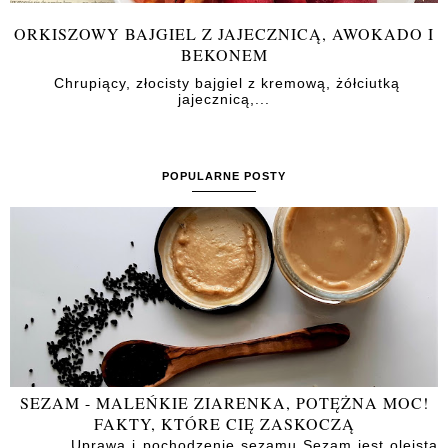
ORKISZOWY BAJGIEL Z JAJECZNICĄ, AWOKADO I
BEKONEM
Chrupiący, złocisty bajgiel z kremową, żółciutką
jajecznicą,...
POPULARNE POSTY
SEZAM - MALEŃKIE ZIARENKA, POTĘŻNA MOC!
FAKTY, KTÓRE CIĘ ZASKOCZĄ
Uprawa i pochodzenie sezamu Sezam jest oleistą