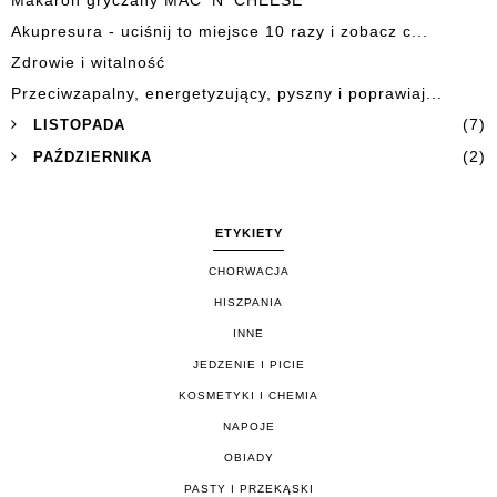
Makaron gryczany MAC 'N' CHEESE
Akupresura - uciśnij to miejsce 10 razy i zobacz c...
Zdrowie i witalność
Przeciwzapalny, energetyzujący, pyszny i poprawiaj...
(7)
LISTOPADA
(2)
PAŹDZIERNIKA
ETYKIETY
CHORWACJA
HISZPANIA
INNE
JEDZENIE I PICIE
KOSMETYKI I CHEMIA
NAPOJE
OBIADY
PASTY I PRZEKĄSKI