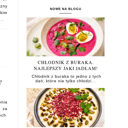
czny
NOWE NA BLOGU
kim
..
CHŁODNIK Z BURAKA.
NAJLEPSZY JAKI JADŁAM!
Chłodnik z buraka to jedno z tych
?
dań, które nie tylko chłodzi...
onia
i za
ech.