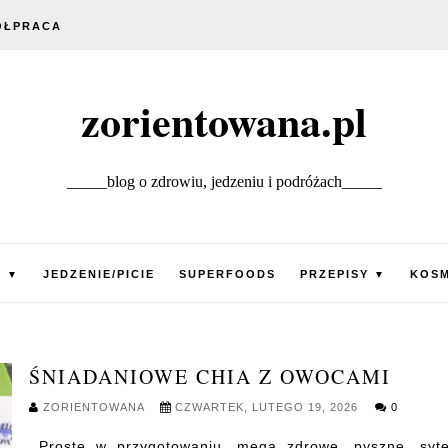
ÓŁPRACA
zorientowana.pl
_____blog o zdrowiu, jedzeniu i podróżach_____
E
JEDZENIE/PICIE
SUPERFOODS
PRZEPISY
KOSM
▼
▼
ŚNIADANIOWE CHIA Z OWOCAMI
ZORIENTOWANA
CZWARTEK, LUTEGO 19, 2026
0
Proste w przygotowaniu, mega zdrowe, pyszne, syte