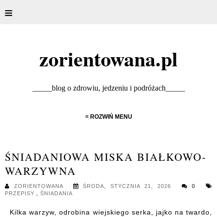
≡
zorientowana.pl
_____blog o zdrowiu, jedzeniu i podróżach_____
≡ ROZWIŃ MENU
ŚNIADANIOWA MISKA BIAŁKOWO-
WARZYWNA
ZORIENTOWANA
ŚRODA, STYCZNIA 21, 2026
0
PRZEPISY
,
ŚNIADANIA
Kilka warzyw, odrobina wiejskiego serka, jajko na twardo,