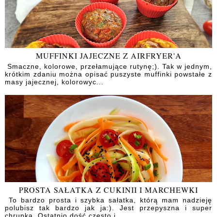
MUFFINKI JAJECZNE Z AIRFRYER'A
Smaczne, kolorowe, przełamujące rutynę;). Tak w jednym,
krótkim zdaniu można opisać puszyste muffinki powstałe z
masy jajecznej, kolorowyc...
PROSTA SAŁATKA Z CUKINII I MARCHEWKI
To bardzo prosta i szybka sałatka, którą mam nadzieję
polubisz tak bardzo jak ja:). Jest przepyszna i super
chrupka. Ostatnio dość często j...