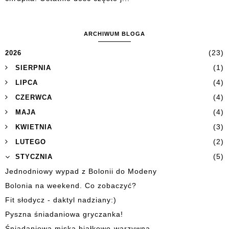
ARCHIWUM BLOGA
(23)
2026
(1)
SIERPNIA
(4)
LIPCA
(4)
CZERWCA
(4)
MAJA
(3)
KWIETNIA
(2)
LUTEGO
(5)
STYCZNIA
Jednodniowy wypad z Bolonii do Modeny
Bolonia na weekend. Co zobaczyć?
Fit słodycz - daktyl nadziany:)
Pyszna śniadaniowa gryczanka!
Śniadaniowa miska białkowo-warzywna