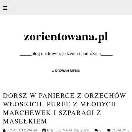
≡
zorientowana.pl
_____blog o zdrowiu, jedzeniu i podróżach_____
≡ ROZWIŃ MENU
DORSZ W PANIERCE Z ORZECHÓW
WŁOSKICH, PURÉE Z MŁODYCH
MARCHEWEK I SZPARAGI Z
MASEŁKIEM
ZORIENTOWANA
PIĄTEK, MAJA 24, 2024
0
OBIADY
,