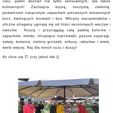
roku, pełen doznań nie tylko sensualnych, ale także
kulinarnych! Zachwyca bujną, soczystą zielenią,
powietrzem nasyconym zapachem pierwszych wiosennych
burz, kwitnących konwalii i bzu. Witryny warzywniaków i
uliczne stragany uginają się od ilości sezonowych warzyw i
owoców. Kuszą i przyciągają całą paletą kolorów i
zapachów: młode, chrupiące marchewki, pyszne szparagi,
sałaty, botwina, zielony groszek, arbuzy, rabarbar i wiele,
wiele więcej. Raj dla moich oczu i duszy!
Aż chce się Ż! (czy jakoś tak:)).